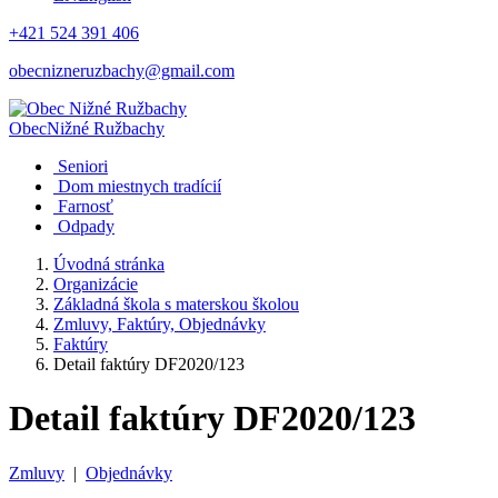
+421 524 391 406
obecnizneruzbachy@gmail.com
Obec
Nižné Ružbachy
Seniori
Dom miestnych tradícií
Farnosť
Odpady
Úvodná stránka
Organizácie
Základná škola s materskou školou
Zmluvy, Faktúry, Objednávky
Faktúry
Detail faktúry DF2020/123
Detail faktúry DF2020/123
Zmluvy
|
Objednávky