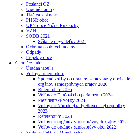
Poslanci OZ
Úradné hodiny
Tlačivá k stavbe
PHSR obce
ÚPN obce Nižné Ružbachy
VZN
SODB 2021
Sčítanie obyvateľov 2021
Ochrana osobných údajov
Odpady
Projekty obce
Zverejňovanie
Úradná tabuľa
Voľby a referendum
Spojené voľby do orgánov samosprávy obcí a do
orgánov samosprávnych krajov 2026
Referendum 2026
Voľby do Európskeho parlamentu 2024
Prezidentské voľby 2024
Voľby do Národnej rady Slovenskej republiky
2023
Referendum 2023
Voľby do orgánov samosprávnych krajov 2022
Voľby do orgánov samosprávy obcí 2022
Zmluvy, Faktúry, Objednávky