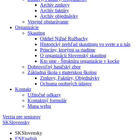
Archív zmluvy
Archív faktúry
Archív objednávky
Verejné obstarávanie
Organizácie
Skauting
Oddiel Nižné Ružbachy
Historický prehľad skautingu vo svete a u nás
Princípy, ktorými sa riadime
O organizácii Slovenský skauting
Kto sme - Štruktúra organizácie v kocke
Dobrovoľný hasičský zbor
Základná škola s materskou školou
Zmluvy, Faktúry, Objednávky
Ochrana osobných údajov
Kontakt
Užitočné odkazy
Kontaktný formulár
Mapa webu
Verzia pre seniorov
SK
Slovensky
SK
Slovensky
EN
English