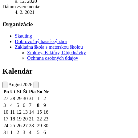
9. 12. 2020
Dátum zverejnenia:
4. 2. 2021
Organizácie
Skauting
Dobrovoľný hasičský zbor
Základná škola s materskou školou
Zmluvy, Faktúry, Objednávky
Ochrana osobných údajov
Kalendár
August
2026
Po
Ut
St
Št
Pia
So
Ne
27
28
29
30
31
1
2
3
4
5
6
7
8
9
10
11
12
13
14
15
16
17
18
19
20
21
22
23
24
25
26
27
28
29
30
31
1
2
3
4
5
6