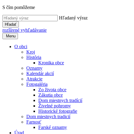
S čím pomôžeme
Hľadaný výraz
Hľadať
rozšírené vyhľadávanie
Menu
O obci
Kroj
História
Kronika obce
Oznamy
Kalendár akcií
Atrakcie
Fotogaléria
Zo života obce
Zákutia obce
Dom miestnych tradícií
Živelné pohromy
Historické fotografie
Dom miestnych tradicií
Farnosť
Farské oznamy
Úrad