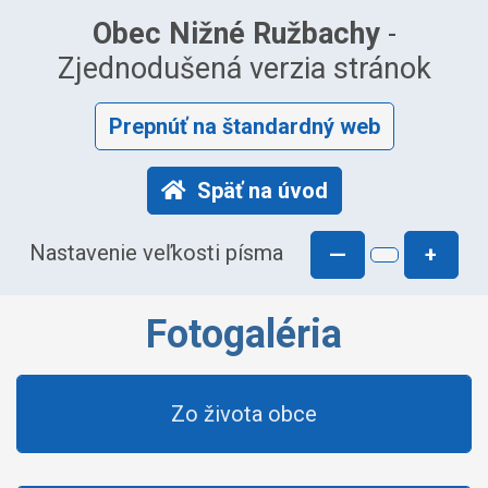
Obec Nižné Ružbachy
-
Zjednodušená verzia stránok
Prepnúť na štandardný web
Späť na úvod
Nastavenie veľkosti písma
—
+
Fotogaléria
Zo života obce