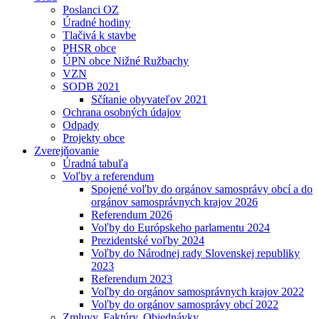
Poslanci OZ
Úradné hodiny
Tlačivá k stavbe
PHSR obce
ÚPN obce Nižné Ružbachy
VZN
SODB 2021
Sčítanie obyvateľov 2021
Ochrana osobných údajov
Odpady
Projekty obce
Zverejňovanie
Úradná tabuľa
Voľby a referendum
Spojené voľby do orgánov samosprávy obcí a do
orgánov samosprávnych krajov 2026
Referendum 2026
Voľby do Európskeho parlamentu 2024
Prezidentské voľby 2024
Voľby do Národnej rady Slovenskej republiky
2023
Referendum 2023
Voľby do orgánov samosprávnych krajov 2022
Voľby do orgánov samosprávy obcí 2022
Zmluvy, Faktúry, Objednávky