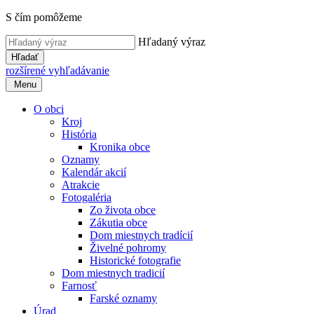
S čím pomôžeme
Hľadaný výraz
Hľadať
rozšírené vyhľadávanie
Menu
O obci
Kroj
História
Kronika obce
Oznamy
Kalendár akcií
Atrakcie
Fotogaléria
Zo života obce
Zákutia obce
Dom miestnych tradícií
Živelné pohromy
Historické fotografie
Dom miestnych tradicií
Farnosť
Farské oznamy
Úrad