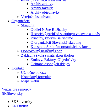
Archív zmluvy
Archív faktúry
Archív objednávky
Verejné obstarávanie
Organizácie
Skauting
Oddiel Nižné Ružbachy
Historický prehľad skautingu vo svete a u nás
Princípy, ktorými sa riadime
O organizácii Slovenský skauting
Kto sme - Štruktúra organizácie v kocke
Dobrovoľný hasičský zbor
Základná škola s materskou školou
Zmluvy, Faktúry, Objednávky
Ochrana osobných údajov
Kontakt
Užitočné odkazy
Kontaktný formulár
Mapa webu
Verzia pre seniorov
SK
Slovensky
SK
Slovensky
EN
English