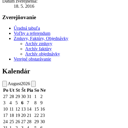
Dátum zverejnenia:
18. 5. 2016
Zverejňovanie
Úradná tabuľa
Voľby a referendum
Zmluvy, Faktúry, Objednávky
Archív zmluvy
Archív faktúry
Archív objednávky
Verejné obstarávanie
Kalendár
August
2026
Po
Ut
St
Št
Pia
So
Ne
27
28
29
30
31
1
2
3
4
5
6
7
8
9
10
11
12
13
14
15
16
17
18
19
20
21
22
23
24
25
26
27
28
29
30
31
1
2
3
4
5
6