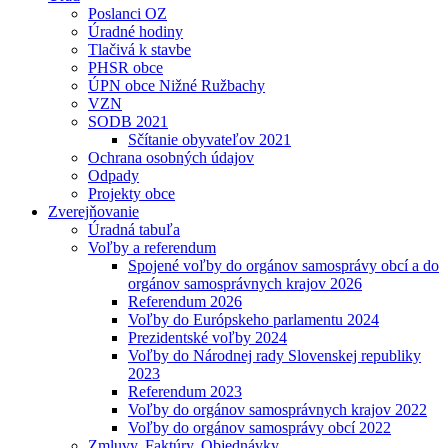
Poslanci OZ
Úradné hodiny
Tlačivá k stavbe
PHSR obce
ÚPN obce Nižné Ružbachy
VZN
SODB 2021
Sčítanie obyvateľov 2021
Ochrana osobných údajov
Odpady
Projekty obce
Zverejňovanie
Úradná tabuľa
Voľby a referendum
Spojené voľby do orgánov samosprávy obcí a do
orgánov samosprávnych krajov 2026
Referendum 2026
Voľby do Európskeho parlamentu 2024
Prezidentské voľby 2024
Voľby do Národnej rady Slovenskej republiky
2023
Referendum 2023
Voľby do orgánov samosprávnych krajov 2022
Voľby do orgánov samosprávy obcí 2022
Zmluvy, Faktúry, Objednávky