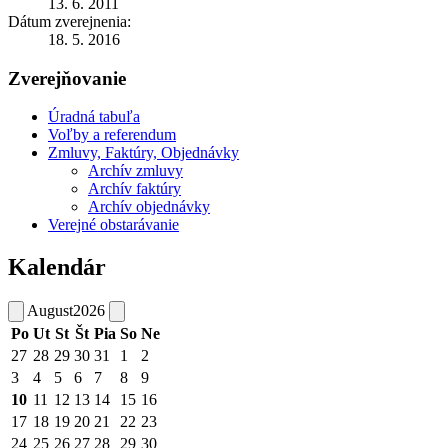
13. 6. 2011
Dátum zverejnenia:
18. 5. 2016
Zverejňovanie
Úradná tabuľa
Voľby a referendum
Zmluvy, Faktúry, Objednávky
Archív zmluvy
Archív faktúry
Archív objednávky
Verejné obstarávanie
Kalendár
August
2026
Po
Ut
St
Št
Pia
So
Ne
27
28
29
30
31
1
2
3
4
5
6
7
8
9
10
11
12
13
14
15
16
17
18
19
20
21
22
23
24
25
26
27
28
29
30