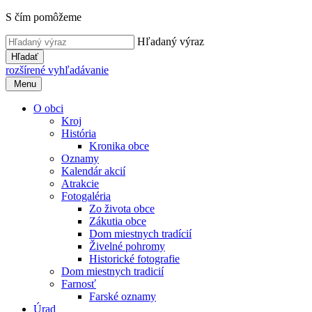
S čím pomôžeme
Hľadaný výraz
Hľadať
rozšírené vyhľadávanie
Menu
O obci
Kroj
História
Kronika obce
Oznamy
Kalendár akcií
Atrakcie
Fotogaléria
Zo života obce
Zákutia obce
Dom miestnych tradícií
Živelné pohromy
Historické fotografie
Dom miestnych tradicií
Farnosť
Farské oznamy
Úrad