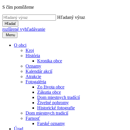
S čím pomôžeme
Hľadaný výraz
Hľadať
rozšírené vyhľadávanie
Menu
O obci
Kroj
História
Kronika obce
Oznamy
Kalendár akcií
Atrakcie
Fotogaléria
Zo života obce
Zákutia obce
Dom miestnych tradícií
Živelné pohromy
Historické fotografie
Dom miestnych tradicií
Farnosť
Farské oznamy
Úrad