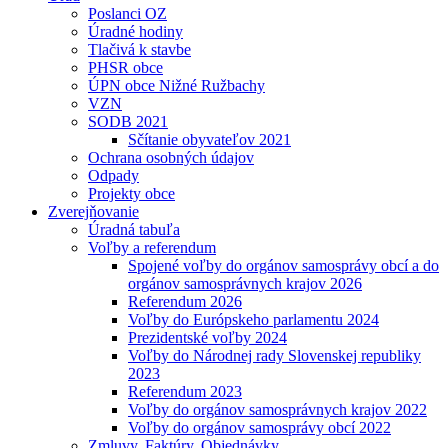
Poslanci OZ
Úradné hodiny
Tlačivá k stavbe
PHSR obce
ÚPN obce Nižné Ružbachy
VZN
SODB 2021
Sčítanie obyvateľov 2021
Ochrana osobných údajov
Odpady
Projekty obce
Zverejňovanie
Úradná tabuľa
Voľby a referendum
Spojené voľby do orgánov samosprávy obcí a do
orgánov samosprávnych krajov 2026
Referendum 2026
Voľby do Európskeho parlamentu 2024
Prezidentské voľby 2024
Voľby do Národnej rady Slovenskej republiky
2023
Referendum 2023
Voľby do orgánov samosprávnych krajov 2022
Voľby do orgánov samosprávy obcí 2022
Zmluvy, Faktúry, Objednávky