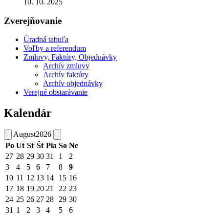
10. 10. 2025
Zverejňovanie
Úradná tabuľa
Voľby a referendum
Zmluvy, Faktúry, Objednávky
Archív zmluvy
Archív faktúry
Archív objednávky
Verejné obstarávanie
Kalendár
August
2026
Po
Ut
St
Št
Pia
So
Ne
27
28
29
30
31
1
2
3
4
5
6
7
8
9
10
11
12
13
14
15
16
17
18
19
20
21
22
23
24
25
26
27
28
29
30
31
1
2
3
4
5
6