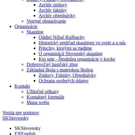
Archív zmluvy
Archív faktúry
Archív objednávky
Verejné obstarávanie
Organizácie
Skauting
Oddiel Nižné Ružbachy
Historický prehľad skautingu vo svete a u nás
Princípy, ktorými sa riadime
O organizácii Slovenský skauting
Kto sme - Štruktúra organizácie v kocke
Dobrovoľný hasičský zbor
Základná škola s materskou školou
Zmluvy, Faktúry, Objednávky
Ochrana osobných údajov
Kontakt
Užitočné odkazy
Kontaktný formulár
Mapa webu
Verzia pre seniorov
SK
Slovensky
SK
Slovensky
EN
English