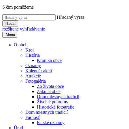
S čím pomôžeme
Hľadaný výraz
Hľadať
rozšírené vyhľadávanie
Menu
O obci
Kroj
História
Kronika obce
Oznamy
Kalendár akcií
Atrakcie
Fotogaléria
Zo života obce
Zákutia obce
Dom miestnych tradícií
Živelné pohromy
Historické fotografie
Dom miestnych tradicií
Farnosť
Farské oznamy
Úrad