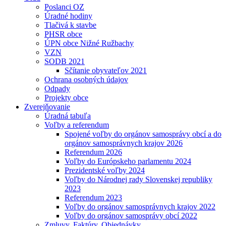
Poslanci OZ
Úradné hodiny
Tlačivá k stavbe
PHSR obce
ÚPN obce Nižné Ružbachy
VZN
SODB 2021
Sčítanie obyvateľov 2021
Ochrana osobných údajov
Odpady
Projekty obce
Zverejňovanie
Úradná tabuľa
Voľby a referendum
Spojené voľby do orgánov samosprávy obcí a do
orgánov samosprávnych krajov 2026
Referendum 2026
Voľby do Európskeho parlamentu 2024
Prezidentské voľby 2024
Voľby do Národnej rady Slovenskej republiky
2023
Referendum 2023
Voľby do orgánov samosprávnych krajov 2022
Voľby do orgánov samosprávy obcí 2022
Zmluvy, Faktúry, Objednávky