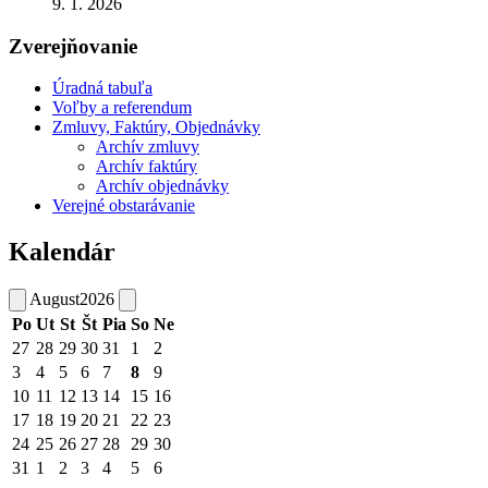
9. 1. 2026
Zverejňovanie
Úradná tabuľa
Voľby a referendum
Zmluvy, Faktúry, Objednávky
Archív zmluvy
Archív faktúry
Archív objednávky
Verejné obstarávanie
Kalendár
August
2026
Po
Ut
St
Št
Pia
So
Ne
27
28
29
30
31
1
2
3
4
5
6
7
8
9
10
11
12
13
14
15
16
17
18
19
20
21
22
23
24
25
26
27
28
29
30
31
1
2
3
4
5
6