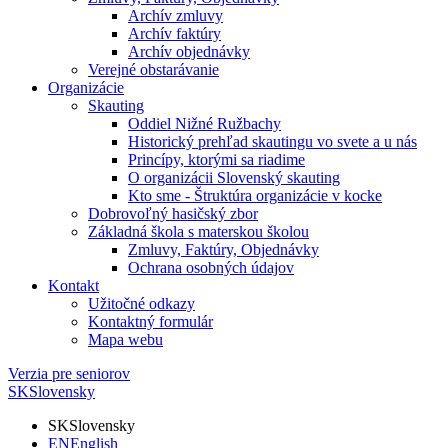
Archív zmluvy
Archív faktúry
Archív objednávky
Verejné obstarávanie
Organizácie
Skauting
Oddiel Nižné Ružbachy
Historický prehľad skautingu vo svete a u nás
Princípy, ktorými sa riadime
O organizácii Slovenský skauting
Kto sme - Štruktúra organizácie v kocke
Dobrovoľný hasičský zbor
Základná škola s materskou školou
Zmluvy, Faktúry, Objednávky
Ochrana osobných údajov
Kontakt
Užitočné odkazy
Kontaktný formulár
Mapa webu
Verzia pre seniorov
SK
Slovensky
SK
Slovensky
EN
English