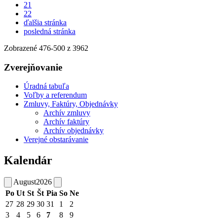
21
22
ďalšia stránka
posledná stránka
Zobrazené
476
-
500
z 3962
Zverejňovanie
Úradná tabuľa
Voľby a referendum
Zmluvy, Faktúry, Objednávky
Archív zmluvy
Archív faktúry
Archív objednávky
Verejné obstarávanie
Kalendár
August
2026
Po
Ut
St
Št
Pia
So
Ne
27
28
29
30
31
1
2
3
4
5
6
7
8
9