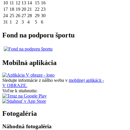
10
11
12
13
14
15
16
17
18
19
20
21
22
23
24
25
26
27
28
29
30
31
1
2
3
4
5
6
Fond na podporu športu
Mobilná aplikácia
Sledujte informácie z nášho webu v
mobilnej aplikácii -
V OBRAZE.
Voľne k stiahnutiu:
Fotogaléria
Náhodná fotogaléria