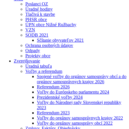
Poslanci OZ
Úradné hodiny
Tlačivá k stavbe
PHSR obce
ÚPN obce Nižné Ružbachy
VZN
SODB 2021
Sčítanie obyvateľov 2021
Ochrana osobných údajov
Odpady
Projekty obce
Zverejňovanie
Úradná tabuľa
Voľby a referendum
Spojené voľby do orgánov samosprávy obcí a do
orgánov samosprávnych krajov 2026
Referendum 2026
Voľby do Európskeho parlamentu 2024
Prezidentské voľby 2024
Voľby do Národnej rady Slovenskej republiky
2023
Referendum 2023
Voľby do orgánov samosprávnych krajov 2022
Voľby do orgánov samosprávy obcí 2022
Zmluvy, Faktúry, Objednávky