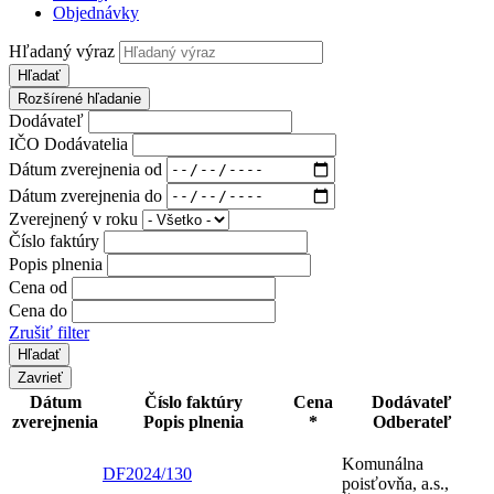
Objednávky
Hľadaný výraz
Hľadať
Rozšírené hľadanie
Dodávateľ
IČO Dodávatelia
Dátum zverejnenia od
Dátum zverejnenia do
Zverejnený v roku
Číslo faktúry
Popis plnenia
Cena od
Cena do
Zrušiť filter
Zavrieť
Dátum
Číslo faktúry
Cena
Dodávateľ
zverejnenia
Popis plnenia
*
Odberateľ
Komunálna
DF2024/130
poisťovňa, a.s.,