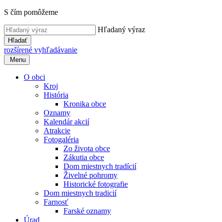
S čím pomôžeme
Hľadaný výraz
Hľadať
rozšírené vyhľadávanie
Menu
O obci
Kroj
História
Kronika obce
Oznamy
Kalendár akcií
Atrakcie
Fotogaléria
Zo života obce
Zákutia obce
Dom miestnych tradícií
Živelné pohromy
Historické fotografie
Dom miestnych tradicií
Farnosť
Farské oznamy
Úrad