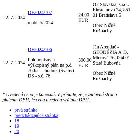
O2 Slovakia, s.r.o.,
Einsteinova 24, 851
DF2024/107
24,00
01 Bratislava 5
22. 7. 2024
EUR
mobil 5/2024
Obec Nižné
Ružbachy
Ján Arendáč -
DF2024/106
GEODÉZIA A-D,
Mierová 76, 064 01
Polohopisný a
300,00
22. 7. 2024
Stará Ľubovňa
výškopisný plán na p.č.
EUR
760/2 - chodník (Šváby)
Obec Nižné
DS - s.č. 76
Ružbachy
* Uvedená cena je konečná. V prípade, že je zmluvná strana
platcom DPH, je cena uvedená vrátane DPH.
prvá stránka
predchádzajúca stránka
18
19
20