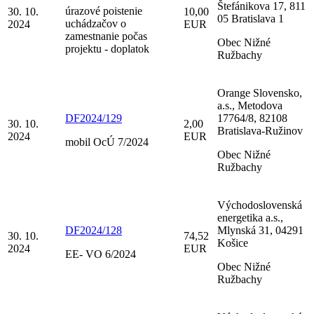
Štefánikova 17, 811
úrazové poistenie
30. 10.
10,00
05 Bratislava 1
uchádzačov o
2024
EUR
zamestnanie počas
Obec Nižné
projektu - doplatok
Ružbachy
Orange Slovensko,
a.s., Metodova
DF2024/129
17764/8, 82108
30. 10.
2,00
Bratislava-Ružinov
2024
EUR
mobil OcÚ 7/2024
Obec Nižné
Ružbachy
Východoslovenská
energetika a.s.,
DF2024/128
Mlynská 31, 04291
30. 10.
74,52
Košice
2024
EUR
EE- VO 6/2024
Obec Nižné
Ružbachy