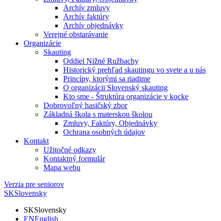
Archív zmluvy
Archív faktúry
Archív objednávky
Verejné obstarávanie
Organizácie
Skauting
Oddiel Nižné Ružbachy
Historický prehľad skautingu vo svete a u nás
Princípy, ktorými sa riadime
O organizácii Slovenský skauting
Kto sme - Štruktúra organizácie v kocke
Dobrovoľný hasičský zbor
Základná škola s materskou školou
Zmluvy, Faktúry, Objednávky
Ochrana osobných údajov
Kontakt
Užitočné odkazy
Kontaktný formulár
Mapa webu
Verzia pre seniorov
SK
Slovensky
SK
Slovensky
EN
English