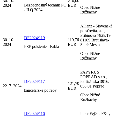
30. 10.
210,00
Bezpečnostný technik PO
2024
EUR
Obec Nižné
- II.Q.2024
Ružbachy
Allianz - Slovenská
poisťovňa, a.s.,
Pribinova 7828/19,
DF2024/119
30. 10.
119,76
81109 Bratislava-
2024
EUR
Staré Mesto
PZP poistenie - Fábia
Obec Nižné
Ružbachy
PAPYRUS
POPRAD s.r.o.,
DF2024/117
Partizánska 3916,
121,79
22. 7. 2024
058 01 Poprad
EUR
kancelárske potreby
Obec Nižné
Ružbachy
DF2024/116
Peter Fejér - F&T,