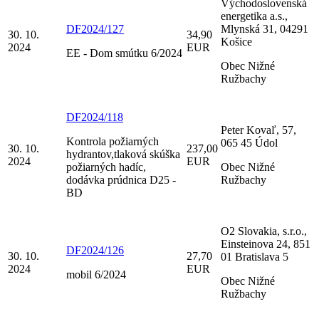
Východoslovenská
energetika a.s.,
DF2024/127
Mlynská 31, 04291
30. 10.
34,90
Košice
2024
EUR
EE - Dom smútku 6/2024
Obec Nižné
Ružbachy
DF2024/118
Peter Kovaľ, 57,
Kontrola požiarných
065 45 Údol
30. 10.
237,00
hydrantov,tlaková skúška
2024
EUR
požiarných hadíc,
Obec Nižné
dodávka prúdnica D25 -
Ružbachy
BD
O2 Slovakia, s.r.o.,
Einsteinova 24, 851
DF2024/126
30. 10.
27,70
01 Bratislava 5
2024
EUR
mobil 6/2024
Obec Nižné
Ružbachy