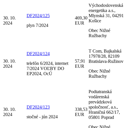
Východoslovenská
energetika a.s.,
DF2024/125
Mlynská 31, 04291
30. 10.
469,30
Košice
2024
EUR
plyn 7/2024
Obec Nižné
Ružbachy
T Com, Bajkalská
DF2024/124
17978/28, 82109
30. 10.
57,91
Bratislava-Ružinov
telefón 6/2024, internet
2024
EUR
7/2024 VOĽBY DO
Obec Nižné
EP2024, OcÚ
Ružbachy
Podtatranská
vodárenská
prevádzková
DF2024/123
spoločnosť, a.s.,
30. 10.
338,53
Hraničná 662/17,
2024
EUR
stočné - jún 2024
05801 Poprad
Obec Nižné