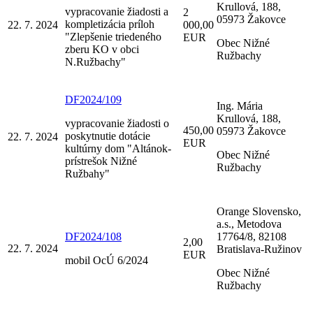
Krullová, 188,
vypracovanie žiadosti a
2
05973 Žakovce
kompletizácia príloh
22. 7. 2024
000,00
"Zlepšenie triedeného
EUR
Obec Nižné
zberu KO v obci
Ružbachy
N.Ružbachy"
DF2024/109
Ing. Mária
Krullová, 188,
vypracovanie žiadosti o
450,00
05973 Žakovce
poskytnutie dotácie
22. 7. 2024
EUR
kultúrny dom "Altánok-
Obec Nižné
prístrešok Nižné
Ružbachy
Ružbahy"
Orange Slovensko,
a.s., Metodova
DF2024/108
17764/8, 82108
2,00
22. 7. 2024
Bratislava-Ružinov
EUR
mobil OcÚ 6/2024
Obec Nižné
Ružbachy