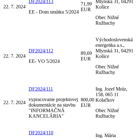
DF2024/113
Mlynská 31, 04291
71,99
22. 7. 2024
Košice
EUR
EE - Dom smútku 5/2024
Obec Nižné
Ružbachy
Východoslovenská
energetika a.s.,
DF2024/112
Mlynská 31, 04291
89,69
22. 7. 2024
Košice
EUR
EE- VO 5/2024
Obec Nižné
Ružbachy
DF2024/111
Ing. Jozef Mráz,
158, 065 11
vypracovanie projektovej
800,00
Kolačkov
22. 7. 2024
dokumentácie na stavbu
EUR
"INFORMAČNÁ
Obec Nižné
KANCELÁRIA"
Ružbachy
DF2024/110
Ing. Mária