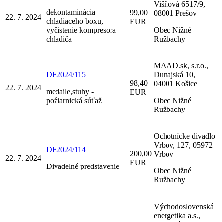
Višňová 6517/9,
dekontaminácia
99,00
08001 Prešov
22. 7. 2024
chladiaceho boxu,
EUR
vyčistenie kompresora
Obec Nižné
chladiča
Ružbachy
MAAD.sk, s.r.o.,
DF2024/115
Dunajská 10,
98,40
04001 Košice
22. 7. 2024
medaile,stuhy -
EUR
požiarnická súťaž
Obec Nižné
Ružbachy
Ochotnícke divadlo
Vrbov, 127, 05972
DF2024/114
200,00
Vrbov
22. 7. 2024
EUR
Divadelné predstavenie
Obec Nižné
Ružbachy
Východoslovenská
energetika a.s.,