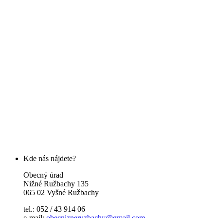
Kde nás nájdete?
Obecný úrad
Nižné Ružbachy 135
065 02 Vyšné Ružbachy
tel.: 052 / 43 914 06
e-mail:
obecnizneruzbachy@gmail.com