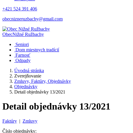
+421 524 391 406
obecnizneruzbachy@gmail.com
Obec
Nižné Ružbachy
Seniori
Dom miestnych tradícií
Farnosť
Odpady
Úvodná stránka
Zverejňovanie
Zmluvy, Faktúry, Objednávky
Objednávky
Detail objednávky 13/2021
Detail objednávky 13/2021
Faktúry
|
Zmluvy
Číslo objednávky: