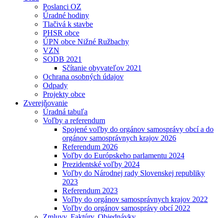
Poslanci OZ
Úradné hodiny
Tlačivá k stavbe
PHSR obce
ÚPN obce Nižné Ružbachy
VZN
SODB 2021
Sčítanie obyvateľov 2021
Ochrana osobných údajov
Odpady
Projekty obce
Zverejňovanie
Úradná tabuľa
Voľby a referendum
Spojené voľby do orgánov samosprávy obcí a do
orgánov samosprávnych krajov 2026
Referendum 2026
Voľby do Európskeho parlamentu 2024
Prezidentské voľby 2024
Voľby do Národnej rady Slovenskej republiky
2023
Referendum 2023
Voľby do orgánov samosprávnych krajov 2022
Voľby do orgánov samosprávy obcí 2022
Zmluvy, Faktúry, Objednávky