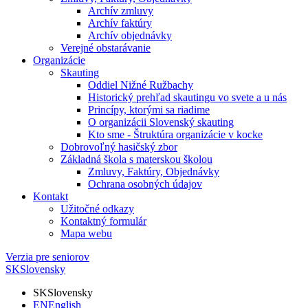
Archív zmluvy
Archív faktúry
Archív objednávky
Verejné obstarávanie
Organizácie
Skauting
Oddiel Nižné Ružbachy
Historický prehľad skautingu vo svete a u nás
Princípy, ktorými sa riadime
O organizácii Slovenský skauting
Kto sme - Štruktúra organizácie v kocke
Dobrovoľný hasičský zbor
Základná škola s materskou školou
Zmluvy, Faktúry, Objednávky
Ochrana osobných údajov
Kontakt
Užitočné odkazy
Kontaktný formulár
Mapa webu
Verzia pre seniorov
SK
Slovensky
SK
Slovensky
EN
English