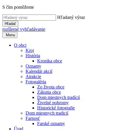
S čím pomôžeme
Hľadaný výraz
Hľadať
rozšírené vyhľadávanie
Menu
O obci
Kroj
História
Kronika obce
Oznamy
Kalendár akcií
Atrakcie
Fotogaléria
Zo života obce
Zákutia obce
Dom miestnych tradícií
Živelné pohromy
Historické fotografie
Dom miestnych tradicií
Farnosť
Farské oznamy
Úrad