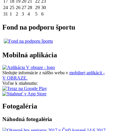
17
18
19
20
21
22
23
24
25
26
27
28
29
30
31
1
2
3
4
5
6
Fond na podporu športu
Mobilná aplikácia
Sledujte informácie z nášho webu v
mobilnej aplikácii -
V OBRAZE.
Voľne k stiahnutiu:
Fotogaléria
Náhodná fotogaléria