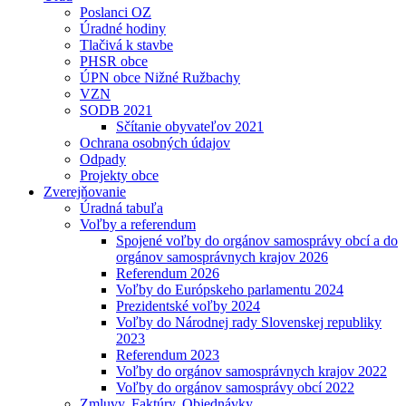
Poslanci OZ
Úradné hodiny
Tlačivá k stavbe
PHSR obce
ÚPN obce Nižné Ružbachy
VZN
SODB 2021
Sčítanie obyvateľov 2021
Ochrana osobných údajov
Odpady
Projekty obce
Zverejňovanie
Úradná tabuľa
Voľby a referendum
Spojené voľby do orgánov samosprávy obcí a do
orgánov samosprávnych krajov 2026
Referendum 2026
Voľby do Európskeho parlamentu 2024
Prezidentské voľby 2024
Voľby do Národnej rady Slovenskej republiky
2023
Referendum 2023
Voľby do orgánov samosprávnych krajov 2022
Voľby do orgánov samosprávy obcí 2022
Zmluvy, Faktúry, Objednávky