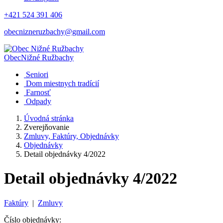
+421 524 391 406
obecnizneruzbachy@gmail.com
Obec
Nižné Ružbachy
Seniori
Dom miestnych tradícií
Farnosť
Odpady
Úvodná stránka
Zverejňovanie
Zmluvy, Faktúry, Objednávky
Objednávky
Detail objednávky 4/2022
Detail objednávky 4/2022
Faktúry
|
Zmluvy
Číslo objednávky: