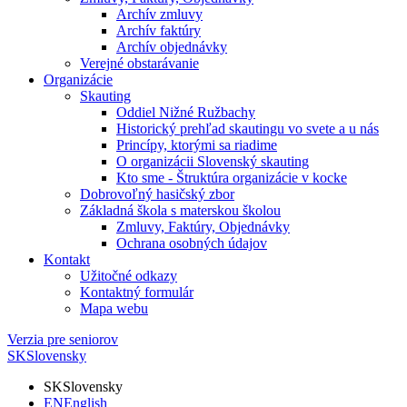
Archív zmluvy
Archív faktúry
Archív objednávky
Verejné obstarávanie
Organizácie
Skauting
Oddiel Nižné Ružbachy
Historický prehľad skautingu vo svete a u nás
Princípy, ktorými sa riadime
O organizácii Slovenský skauting
Kto sme - Štruktúra organizácie v kocke
Dobrovoľný hasičský zbor
Základná škola s materskou školou
Zmluvy, Faktúry, Objednávky
Ochrana osobných údajov
Kontakt
Užitočné odkazy
Kontaktný formulár
Mapa webu
Verzia pre seniorov
SK
Slovensky
SK
Slovensky
EN
English