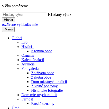
S čím pomôžeme
Hľadaný výraz
Hľadať
rozšírené vyhľadávanie
Menu
O obci
Kroj
História
Kronika obce
Oznamy
Kalendár akcií
Atrakcie
Fotogaléria
Zo života obce
Zákutia obce
Dom miestnych tradícií
Živelné pohromy
Historické fotografie
Dom miestnych tradicií
Farnosť
Farské oznamy
Úrad