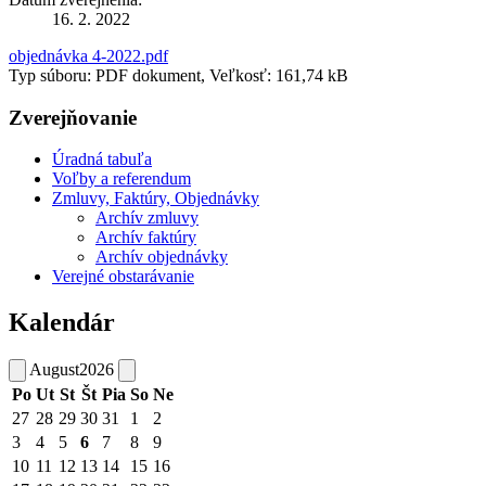
16. 2. 2022
objednávka 4-2022.pdf
Typ súboru: PDF dokument, Veľkosť: 161,74 kB
Zverejňovanie
Úradná tabuľa
Voľby a referendum
Zmluvy, Faktúry, Objednávky
Archív zmluvy
Archív faktúry
Archív objednávky
Verejné obstarávanie
Kalendár
August
2026
Po
Ut
St
Št
Pia
So
Ne
27
28
29
30
31
1
2
3
4
5
6
7
8
9
10
11
12
13
14
15
16