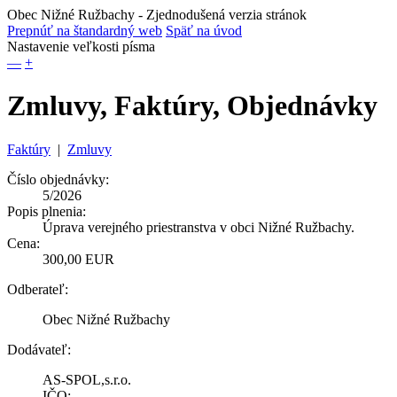
Obec Nižné Ružbachy
- Zjednodušená verzia stránok
Prepnúť na štandardný web
Späť na úvod
Nastavenie veľkosti písma
—
+
Zmluvy, Faktúry, Objednávky
Faktúry
|
Zmluvy
Číslo objednávky:
5/2026
Popis plnenia:
Úprava verejného priestranstva v obci Nižné Ružbachy.
Cena:
300,00 EUR
Odberateľ:
Obec Nižné Ružbachy
Dodávateľ:
AS-SPOL,s.r.o.
IČO: