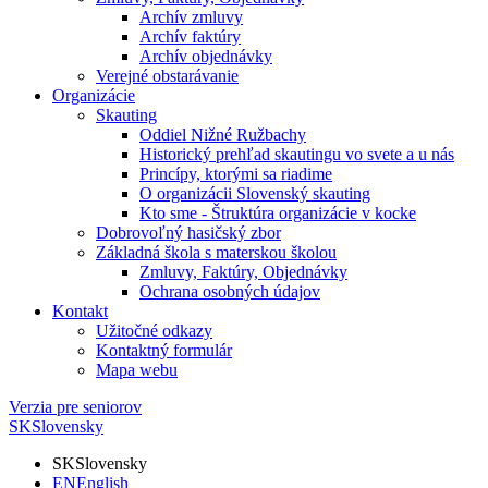
Archív zmluvy
Archív faktúry
Archív objednávky
Verejné obstarávanie
Organizácie
Skauting
Oddiel Nižné Ružbachy
Historický prehľad skautingu vo svete a u nás
Princípy, ktorými sa riadime
O organizácii Slovenský skauting
Kto sme - Štruktúra organizácie v kocke
Dobrovoľný hasičský zbor
Základná škola s materskou školou
Zmluvy, Faktúry, Objednávky
Ochrana osobných údajov
Kontakt
Užitočné odkazy
Kontaktný formulár
Mapa webu
Verzia pre seniorov
SK
Slovensky
SK
Slovensky
EN
English