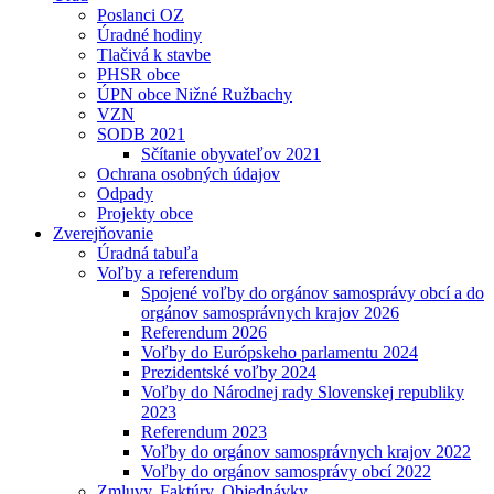
Poslanci OZ
Úradné hodiny
Tlačivá k stavbe
PHSR obce
ÚPN obce Nižné Ružbachy
VZN
SODB 2021
Sčítanie obyvateľov 2021
Ochrana osobných údajov
Odpady
Projekty obce
Zverejňovanie
Úradná tabuľa
Voľby a referendum
Spojené voľby do orgánov samosprávy obcí a do
orgánov samosprávnych krajov 2026
Referendum 2026
Voľby do Európskeho parlamentu 2024
Prezidentské voľby 2024
Voľby do Národnej rady Slovenskej republiky
2023
Referendum 2023
Voľby do orgánov samosprávnych krajov 2022
Voľby do orgánov samosprávy obcí 2022
Zmluvy, Faktúry, Objednávky