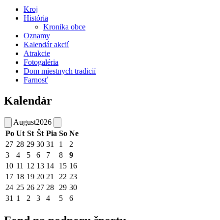
Kroj
História
Kronika obce
Oznamy
Kalendár akcií
Atrakcie
Fotogaléria
Dom miestnych tradicií
Farnosť
Kalendár
August
2026
Po
Ut
St
Št
Pia
So
Ne
27
28
29
30
31
1
2
3
4
5
6
7
8
9
10
11
12
13
14
15
16
17
18
19
20
21
22
23
24
25
26
27
28
29
30
31
1
2
3
4
5
6