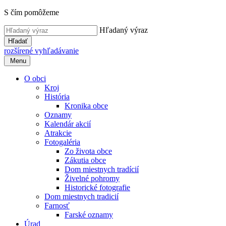
S čím pomôžeme
Hľadaný výraz
Hľadať
rozšírené vyhľadávanie
Menu
O obci
Kroj
História
Kronika obce
Oznamy
Kalendár akcií
Atrakcie
Fotogaléria
Zo života obce
Zákutia obce
Dom miestnych tradícií
Živelné pohromy
Historické fotografie
Dom miestnych tradicií
Farnosť
Farské oznamy
Úrad