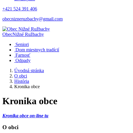
+421 524 391 406
obecnizneruzbachy@gmail.com
Obec
Nižné Ružbachy
Seniori
Dom miestnych tradícií
Farnosť
Odpady
Úvodná stránka
O obci
História
Kronika obce
Kronika obce
Kronika obce on-line tu
O obci