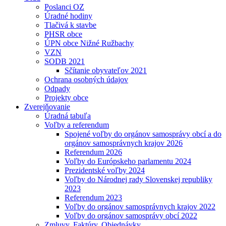
Poslanci OZ
Úradné hodiny
Tlačivá k stavbe
PHSR obce
ÚPN obce Nižné Ružbachy
VZN
SODB 2021
Sčítanie obyvateľov 2021
Ochrana osobných údajov
Odpady
Projekty obce
Zverejňovanie
Úradná tabuľa
Voľby a referendum
Spojené voľby do orgánov samosprávy obcí a do
orgánov samosprávnych krajov 2026
Referendum 2026
Voľby do Európskeho parlamentu 2024
Prezidentské voľby 2024
Voľby do Národnej rady Slovenskej republiky
2023
Referendum 2023
Voľby do orgánov samosprávnych krajov 2022
Voľby do orgánov samosprávy obcí 2022
Zmluvy, Faktúry, Objednávky