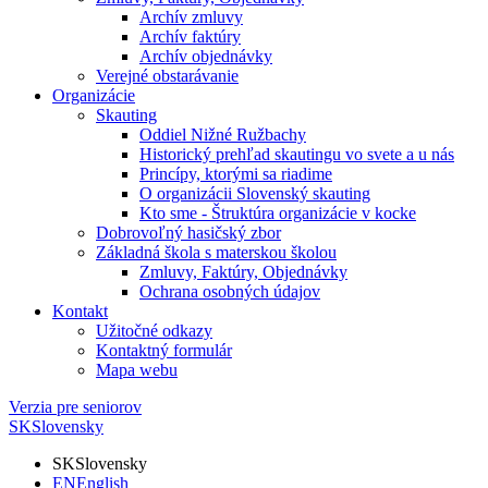
Archív zmluvy
Archív faktúry
Archív objednávky
Verejné obstarávanie
Organizácie
Skauting
Oddiel Nižné Ružbachy
Historický prehľad skautingu vo svete a u nás
Princípy, ktorými sa riadime
O organizácii Slovenský skauting
Kto sme - Štruktúra organizácie v kocke
Dobrovoľný hasičský zbor
Základná škola s materskou školou
Zmluvy, Faktúry, Objednávky
Ochrana osobných údajov
Kontakt
Užitočné odkazy
Kontaktný formulár
Mapa webu
Verzia pre seniorov
SK
Slovensky
SK
Slovensky
EN
English