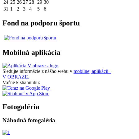
24
25
26
27
28
29
30
31
1
2
3
4
5
6
Fond na podporu športu
Mobilná aplikácia
Sledujte informácie z nášho webu v
mobilnej aplikácii -
V OBRAZE.
Voľne k stiahnutiu:
Fotogaléria
Náhodná fotogaléria