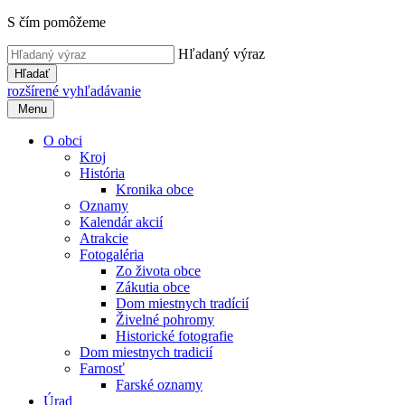
S čím pomôžeme
Hľadaný výraz
Hľadať
rozšírené vyhľadávanie
Menu
O obci
Kroj
História
Kronika obce
Oznamy
Kalendár akcií
Atrakcie
Fotogaléria
Zo života obce
Zákutia obce
Dom miestnych tradícií
Živelné pohromy
Historické fotografie
Dom miestnych tradicií
Farnosť
Farské oznamy
Úrad