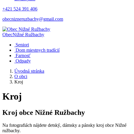
+421 524 391 406
obecnizneruzbachy@gmail.com
Obec
Nižné Ružbachy
Seniori
Dom miestnych tradícií
Farnosť
Odpady
Úvodná stránka
O obci
Kroj
Kroj
Kroj obce Nižné Ružbachy
Na fotografiách nájdete detský, dámsky a pánsky kroj obce Nižné
ružbachy.