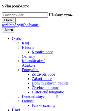
S čím pomôžeme
Hľadaný výraz
Hľadať
rozšírené vyhľadávanie
Menu
O obci
Kroj
História
Kronika obce
Oznamy
Kalendár akcií
Atrakcie
Fotogaléria
Zo života obce
Zákutia obce
Dom miestnych tradícií
Živelné pohromy
Historické fotografie
Dom miestnych tradicií
Farnosť
Farské oznamy
Úrad