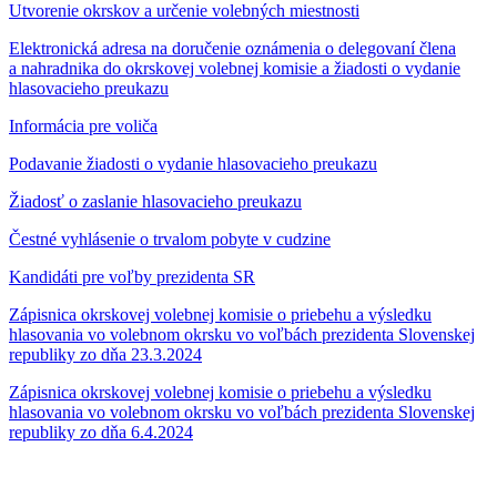
Utvorenie okrskov a určenie volebných miestnosti
Elektronická adresa na doručenie oznámenia o delegovaní člena
a nahradnika do okrskovej volebnej komisie a žiadosti o vydanie
hlasovacieho preukazu
Informácia pre voliča
Podavanie žiadosti o vydanie hlasovacieho preukazu
Žiadosť o zaslanie hlasovacieho preukazu
Čestné vyhlásenie o trvalom pobyte v cudzine
Kandidáti pre voľby prezidenta SR
Zápisnica okrskovej volebnej komisie o priebehu a výsledku
hlasovania vo volebnom okrsku vo voľbách prezidenta Slovenskej
republiky zo dňa 23.3.2024
Zápisnica okrskovej volebnej komisie o priebehu a výsledku
hlasovania vo volebnom okrsku vo voľbách prezidenta Slovenskej
republiky zo dňa 6.4.2024