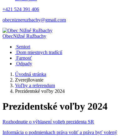
+421 524 391 406
obecnizneruzbachy@gmail.com
Obec
Nižné Ružbachy
Seniori
Dom miestnych tradícií
Farnosť
Odpady
Úvodná stránka
Zverejňovanie
Voľby a referendum
Prezidentské voľby 2024
Prezidentské voľby 2024
Rozhodnutie o výhlasení volieb prezidenta SR
Informácia o podmienkach práva voliť a práva byť volený