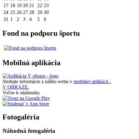
17
18
19
20
21
22
23
24
25
26
27
28
29
30
31
1
2
3
4
5
6
Fond na podporu športu
Mobilná aplikácia
Sledujte informácie z nášho webu v
mobilnej aplikácii -
V OBRAZE.
Voľne k stiahnutiu:
Fotogaléria
Náhodná fotogaléria