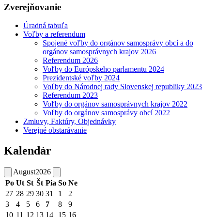
Zverejňovanie
Úradná tabuľa
Voľby a referendum
Spojené voľby do orgánov samosprávy obcí a do
orgánov samosprávnych krajov 2026
Referendum 2026
Voľby do Európskeho parlamentu 2024
Prezidentské voľby 2024
Voľby do Národnej rady Slovenskej republiky 2023
Referendum 2023
Voľby do orgánov samosprávnych krajov 2022
Voľby do orgánov samosprávy obcí 2022
Zmluvy, Faktúry, Objednávky
Verejné obstarávanie
Kalendár
August
2026
Po
Ut
St
Št
Pia
So
Ne
27
28
29
30
31
1
2
3
4
5
6
7
8
9
10
11
12
13
14
15
16