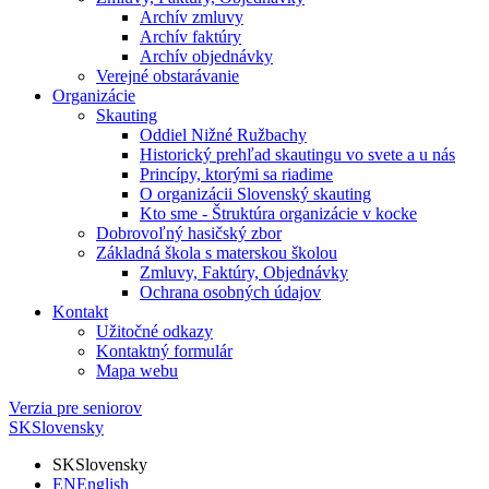
Archív zmluvy
Archív faktúry
Archív objednávky
Verejné obstarávanie
Organizácie
Skauting
Oddiel Nižné Ružbachy
Historický prehľad skautingu vo svete a u nás
Princípy, ktorými sa riadime
O organizácii Slovenský skauting
Kto sme - Štruktúra organizácie v kocke
Dobrovoľný hasičský zbor
Základná škola s materskou školou
Zmluvy, Faktúry, Objednávky
Ochrana osobných údajov
Kontakt
Užitočné odkazy
Kontaktný formulár
Mapa webu
Verzia pre seniorov
SK
Slovensky
SK
Slovensky
EN
English