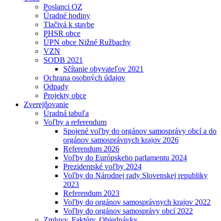
Poslanci OZ
Úradné hodiny
Tlačivá k stavbe
PHSR obce
ÚPN obce Nižné Ružbachy
VZN
SODB 2021
Sčítanie obyvateľov 2021
Ochrana osobných údajov
Odpady
Projekty obce
Zverejňovanie
Úradná tabuľa
Voľby a referendum
Spojené voľby do orgánov samosprávy obcí a do
orgánov samosprávnych krajov 2026
Referendum 2026
Voľby do Európskeho parlamentu 2024
Prezidentské voľby 2024
Voľby do Národnej rady Slovenskej republiky
2023
Referendum 2023
Voľby do orgánov samosprávnych krajov 2022
Voľby do orgánov samosprávy obcí 2022
Zmluvy, Faktúry, Objednávky