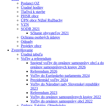
Poslanci OZ
Úradné hodiny
Tlačivá k stavbe
PHSR obce
ÚPN obce Nižné Ružbachy
VZN
SODB 2021
Sčítanie obyvateľov 2021
Ochrana osobných údajov
Odpady
Projekty obce
Zverejňovanie
Úradná tabuľa
Voľby a referendum
Spojené voľby do orgánov samosprávy obcí a do
orgánov samosprávnych krajov 2026
Referendum 2026
Voľby do Európskeho parlamentu 2024
Prezidentské voľby 2024
Voľby do Národnej rady Slovenskej republiky
2023
Referendum 2023
Voľby do orgánov samosprávnych krajov 2022
Voľby do orgánov samosprávy obcí 2022
Zmluvy, Faktúry, Objednávky