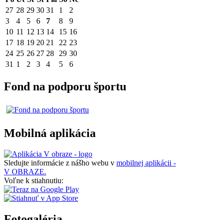
27
28
29
30
31
1
2
3
4
5
6
7
8
9
10
11
12
13
14
15
16
17
18
19
20
21
22
23
24
25
26
27
28
29
30
31
1
2
3
4
5
6
Fond na podporu športu
Mobilná aplikácia
Sledujte informácie z nášho webu v
mobilnej aplikácii -
V OBRAZE.
Voľne k stiahnutiu:
Fotogaléria