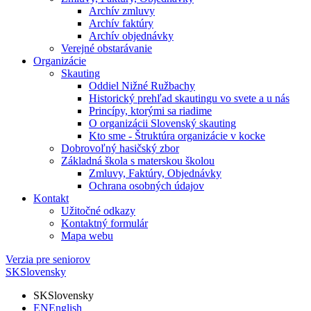
Archív zmluvy
Archív faktúry
Archív objednávky
Verejné obstarávanie
Organizácie
Skauting
Oddiel Nižné Ružbachy
Historický prehľad skautingu vo svete a u nás
Princípy, ktorými sa riadime
O organizácii Slovenský skauting
Kto sme - Štruktúra organizácie v kocke
Dobrovoľný hasičský zbor
Základná škola s materskou školou
Zmluvy, Faktúry, Objednávky
Ochrana osobných údajov
Kontakt
Užitočné odkazy
Kontaktný formulár
Mapa webu
Verzia pre seniorov
SK
Slovensky
SK
Slovensky
EN
English