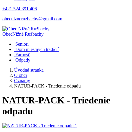
+421 524 391 406
obecnizneruzbachy@gmail.com
Obec
Nižné Ružbachy
Seniori
Dom miestnych tradícií
Farnosť
Odpady
Úvodná stránka
O obci
Oznamy
NATUR-PACK - Triedenie odpadu
NATUR-PACK - Triedenie
odpadu