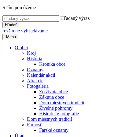
S čím pomôžeme
Hľadaný výraz
Hľadať
rozšírené vyhľadávanie
Menu
O obci
Kroj
História
Kronika obce
Oznamy
Kalendár akcií
Atrakcie
Fotogaléria
Zo života obce
Zákutia obce
Dom miestnych tradícií
Živelné pohromy
Historické fotografie
Dom miestnych tradicií
Farnosť
Farské oznamy
Úrad