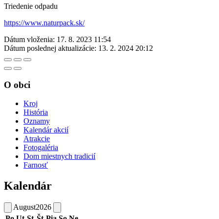
Triedenie odpadu
https://www.naturpack.sk/
Dátum vloženia:
17. 8. 2023 11:54
Dátum poslednej aktualizácie:
13. 2. 2024 20:12
O obci
Kroj
História
Oznamy
Kalendár akcií
Atrakcie
Fotogaléria
Dom miestnych tradicií
Farnosť
Kalendár
August
2026
Po
Ut
St
Št
Pia
So
Ne