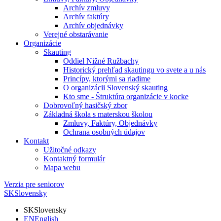
Archív zmluvy
Archív faktúry
Archív objednávky
Verejné obstarávanie
Organizácie
Skauting
Oddiel Nižné Ružbachy
Historický prehľad skautingu vo svete a u nás
Princípy, ktorými sa riadime
O organizácii Slovenský skauting
Kto sme - Štruktúra organizácie v kocke
Dobrovoľný hasičský zbor
Základná škola s materskou školou
Zmluvy, Faktúry, Objednávky
Ochrana osobných údajov
Kontakt
Užitočné odkazy
Kontaktný formulár
Mapa webu
Verzia pre seniorov
SK
Slovensky
SK
Slovensky
EN
English