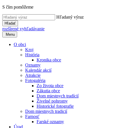
S čím pomôžeme
Hľadaný výraz
Hľadať
rozšírené vyhľadávanie
Menu
O obci
Kroj
História
Kronika obce
Oznamy
Kalendár akcií
Atrakcie
Fotogaléria
Zo života obce
Zákutia obce
Dom miestnych tradícií
Živelné pohromy
Historické fotografie
Dom miestnych tradicií
Farnosť
Farské oznamy
Úrad