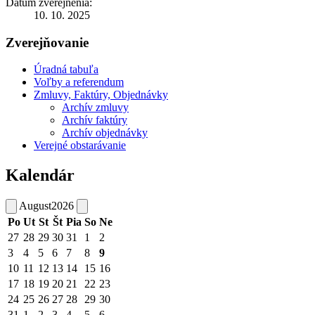
Dátum zverejnenia:
10. 10. 2025
Zverejňovanie
Úradná tabuľa
Voľby a referendum
Zmluvy, Faktúry, Objednávky
Archív zmluvy
Archív faktúry
Archív objednávky
Verejné obstarávanie
Kalendár
August
2026
Po
Ut
St
Št
Pia
So
Ne
27
28
29
30
31
1
2
3
4
5
6
7
8
9
10
11
12
13
14
15
16
17
18
19
20
21
22
23
24
25
26
27
28
29
30
31
1
2
3
4
5
6