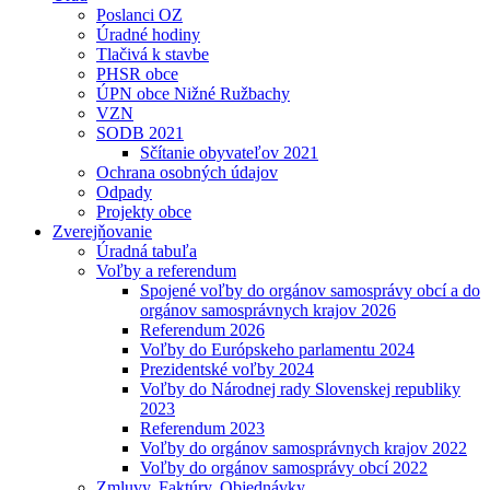
Poslanci OZ
Úradné hodiny
Tlačivá k stavbe
PHSR obce
ÚPN obce Nižné Ružbachy
VZN
SODB 2021
Sčítanie obyvateľov 2021
Ochrana osobných údajov
Odpady
Projekty obce
Zverejňovanie
Úradná tabuľa
Voľby a referendum
Spojené voľby do orgánov samosprávy obcí a do
orgánov samosprávnych krajov 2026
Referendum 2026
Voľby do Európskeho parlamentu 2024
Prezidentské voľby 2024
Voľby do Národnej rady Slovenskej republiky
2023
Referendum 2023
Voľby do orgánov samosprávnych krajov 2022
Voľby do orgánov samosprávy obcí 2022
Zmluvy, Faktúry, Objednávky