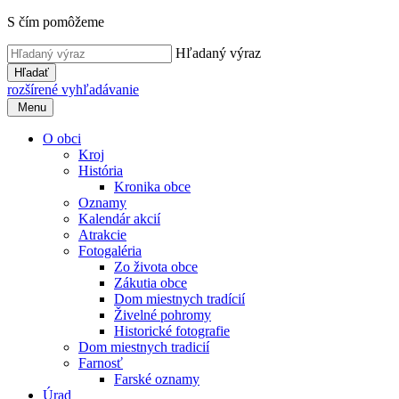
S čím pomôžeme
Hľadaný výraz
Hľadať
rozšírené vyhľadávanie
Menu
O obci
Kroj
História
Kronika obce
Oznamy
Kalendár akcií
Atrakcie
Fotogaléria
Zo života obce
Zákutia obce
Dom miestnych tradícií
Živelné pohromy
Historické fotografie
Dom miestnych tradicií
Farnosť
Farské oznamy
Úrad