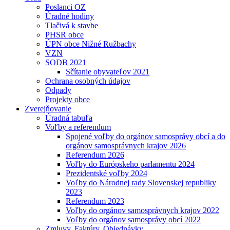
Poslanci OZ
Úradné hodiny
Tlačivá k stavbe
PHSR obce
ÚPN obce Nižné Ružbachy
VZN
SODB 2021
Sčítanie obyvateľov 2021
Ochrana osobných údajov
Odpady
Projekty obce
Zverejňovanie
Úradná tabuľa
Voľby a referendum
Spojené voľby do orgánov samosprávy obcí a do
orgánov samosprávnych krajov 2026
Referendum 2026
Voľby do Európskeho parlamentu 2024
Prezidentské voľby 2024
Voľby do Národnej rady Slovenskej republiky
2023
Referendum 2023
Voľby do orgánov samosprávnych krajov 2022
Voľby do orgánov samosprávy obcí 2022
Zmluvy, Faktúry, Objednávky