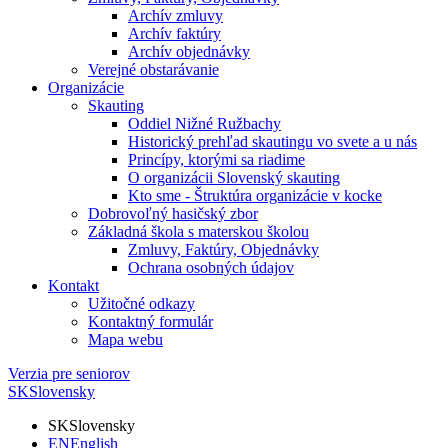
Archív zmluvy
Archív faktúry
Archív objednávky
Verejné obstarávanie
Organizácie
Skauting
Oddiel Nižné Ružbachy
Historický prehľad skautingu vo svete a u nás
Princípy, ktorými sa riadime
O organizácii Slovenský skauting
Kto sme - Štruktúra organizácie v kocke
Dobrovoľný hasičský zbor
Základná škola s materskou školou
Zmluvy, Faktúry, Objednávky
Ochrana osobných údajov
Kontakt
Užitočné odkazy
Kontaktný formulár
Mapa webu
Verzia pre seniorov
SK
Slovensky
SK
Slovensky
EN
English