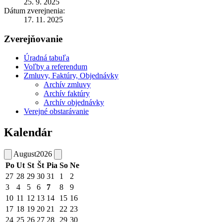
25. 9. 2025
Dátum zverejnenia:
17. 11. 2025
Zverejňovanie
Úradná tabuľa
Voľby a referendum
Zmluvy, Faktúry, Objednávky
Archív zmluvy
Archív faktúry
Archív objednávky
Verejné obstarávanie
Kalendár
August
2026
Po
Ut
St
Št
Pia
So
Ne
27
28
29
30
31
1
2
3
4
5
6
7
8
9
10
11
12
13
14
15
16
17
18
19
20
21
22
23
24
25
26
27
28
29
30