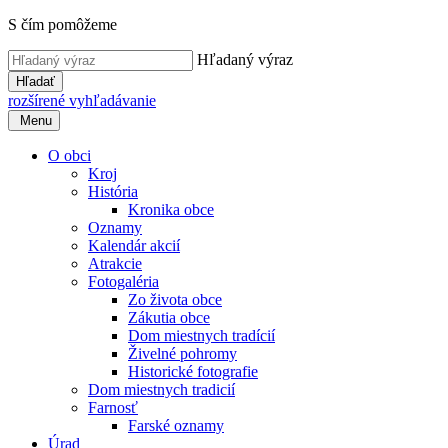
S čím pomôžeme
Hľadaný výraz
Hľadať
rozšírené vyhľadávanie
Menu
O obci
Kroj
História
Kronika obce
Oznamy
Kalendár akcií
Atrakcie
Fotogaléria
Zo života obce
Zákutia obce
Dom miestnych tradícií
Živelné pohromy
Historické fotografie
Dom miestnych tradicií
Farnosť
Farské oznamy
Úrad