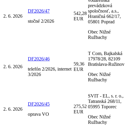
vodárenská
prevádzková
DF2026/47
spoločnosť, a.s.,
542,28
2. 6. 2026
Hraničná 662/17,
EUR
stočné 2/2026
05801 Poprad
Obec Nižné
Ružbachy
T Com, Bajkalská
DF2026/46
17978/28, 82109
59,36
Bratislava-Ružinov
2. 6. 2026
telefón 2/2026, internet
EUR
3/2026
Obec Nižné
Ružbachy
SVIT - EL, s. r. o.,
Tatranská 268/11,
DF2026/45
275,52
05995 Toporec
2. 6. 2026
EUR
oprava VO
Obec Nižné
Ružbachy