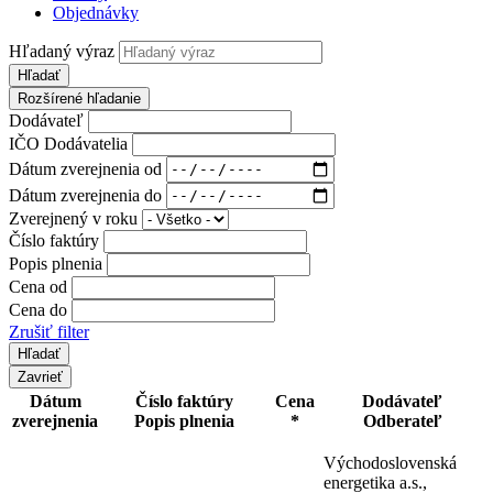
Objednávky
Hľadaný výraz
Hľadať
Rozšírené hľadanie
Dodávateľ
IČO Dodávatelia
Dátum zverejnenia od
Dátum zverejnenia do
Zverejnený v roku
Číslo faktúry
Popis plnenia
Cena od
Cena do
Zrušiť filter
Zavrieť
Dátum
Číslo faktúry
Cena
Dodávateľ
zverejnenia
Popis plnenia
*
Odberateľ
Východoslovenská
energetika a.s.,