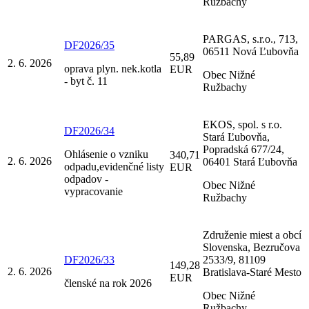
Ružbachy
PARGAS, s.r.o., 713,
DF2026/35
06511 Nová Ľubovňa
55,89
2. 6. 2026
oprava plyn. nek.kotla
EUR
Obec Nižné
- byt č. 11
Ružbachy
EKOS, spol. s r.o.
DF2026/34
Stará Ľubovňa,
Popradská 677/24,
Ohlásenie o vzniku
340,71
2. 6. 2026
06401 Stará Ľubovňa
odpadu,evidenčné listy
EUR
odpadov -
Obec Nižné
vypracovanie
Ružbachy
Združenie miest a obcí
Slovenska, Bezručova
DF2026/33
2533/9, 81109
149,28
2. 6. 2026
Bratislava-Staré Mesto
EUR
členské na rok 2026
Obec Nižné
Ružbachy