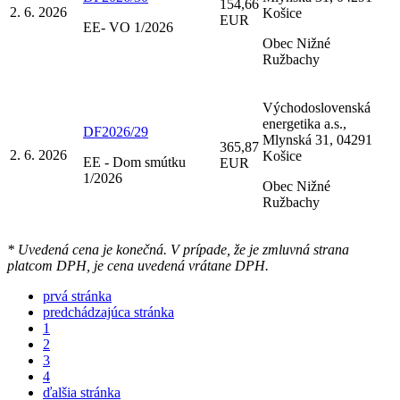
154,66
2. 6. 2026
Košice
EUR
EE- VO 1/2026
Obec Nižné
Ružbachy
Východoslovenská
energetika a.s.,
DF2026/29
Mlynská 31, 04291
365,87
2. 6. 2026
Košice
EE - Dom smútku
EUR
1/2026
Obec Nižné
Ružbachy
* Uvedená cena je konečná. V prípade, že je zmluvná strana
platcom DPH, je cena uvedená vrátane DPH.
prvá stránka
predchádzajúca stránka
1
2
3
4
ďalšia stránka