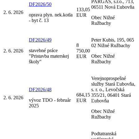
PARGAS, s.r.o., 713,
DF2026/50
06511 Nová Ľubovňa
133,05
2. 6. 2026
oprava plyn. nek.kotla
EUR
Obec Nižné
- byt č. 13
Ružbachy
DF2026/49
Peter Kubis, 195, 065
8
02 Nižné Ružbachy
stavebné práce
2. 6. 2026
750,00
"Pristavba materskej
Obec Nižné
EUR
školy"
Ružbachy
Verejnoprospešné
služby Stará Ľubovňa,
DF2026/48
s. r. o., Levočská
684,15
355/21, 06401 Stará
2. 6. 2026
vývoz TDO - február
EUR
Ľubovňa
2025
Obec Nižné
Ružbachy
Podtatranská