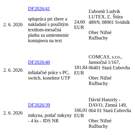
DF2026/41
Ľubomír Ludvik
LUTEX, Ľ. Štúra
splupráca pri zbere a
24,60
489/9, 08901 Svidník
nakladaní s použitým
2. 6. 2026
EUR
textilom-mesačná
Obec Nižné
platba za umiestnenie
Ružbachy
kontajnera na text
COMCAS, s.r.o.,
DF2026/40
Jarmočná 1/167,
181,84
06401 Stará Ľubovňa
2. 6. 2026
inštalačné práce s PC,
EUR
switch, konektor UTP
Obec Nižné
Ružbachy
Dávid Hanzely -
DF2026/39
DAVO, Zimná 149,
166,01
064 01 Stará Ľubovňa
2. 6. 2026
mikyna, potlač mikyny
EUR
- 4 ks - JDS NR
Obec Nižné
Ružbachy