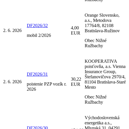
Orange Slovensko,
a.s., Metodova
DF2026/32
17764/8, 82108
4,00
2. 6. 2026
Bratislava-Ružinov
EUR
mobil 2/2026
Obec Nižné
Ružbachy
KOOPERATIVA
poisťovňa, a.s. Vienna
Insurance Group,
DF2026/31
Štefanovičova 2970/4,
30,22
2. 6. 2026
81104 Bratislava-Staré
poistenie PZP vozík r.
EUR
Mesto
2026
Obec Nižné
Ružbachy
Východoslovenská
energetika a.s.,
DF2026/30
Mlynská 31, 04291