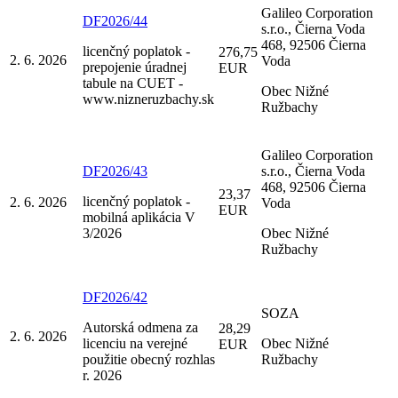
Galileo Corporation
DF2026/44
s.r.o., Čierna Voda
468, 92506 Čierna
licenčný poplatok -
276,75
2. 6. 2026
Voda
prepojenie úradnej
EUR
tabule na CUET -
Obec Nižné
www.nizneruzbachy.sk
Ružbachy
Galileo Corporation
DF2026/43
s.r.o., Čierna Voda
468, 92506 Čierna
23,37
licenčný poplatok -
2. 6. 2026
Voda
EUR
mobilná aplikácia V
3/2026
Obec Nižné
Ružbachy
DF2026/42
SOZA
Autorská odmena za
28,29
2. 6. 2026
licenciu na verejné
Obec Nižné
EUR
použitie obecný rozhlas
Ružbachy
r. 2026