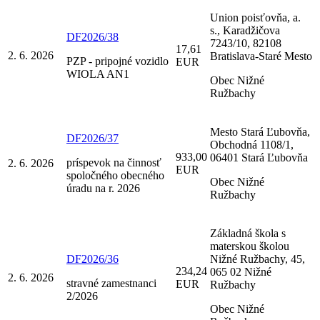
Union poisťovňa, a.
s., Karadžičova
DF2026/38
7243/10, 82108
17,61
2. 6. 2026
Bratislava-Staré Mesto
PZP - pripojné vozidlo
EUR
WIOLA AN1
Obec Nižné
Ružbachy
Mesto Stará Ľubovňa,
DF2026/37
Obchodná 1108/1,
933,00
06401 Stará Ľubovňa
príspevok na činnosť
2. 6. 2026
EUR
spoločného obecného
Obec Nižné
úradu na r. 2026
Ružbachy
Základná škola s
materskou školou
DF2026/36
Nižné Ružbachy, 45,
234,24
065 02 Nižné
2. 6. 2026
stravné zamestnanci
EUR
Ružbachy
2/2026
Obec Nižné