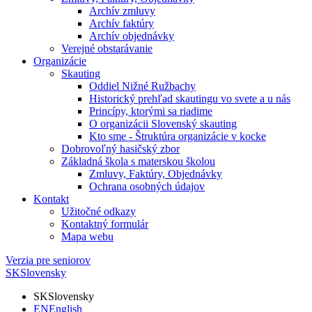
Archív zmluvy
Archív faktúry
Archív objednávky
Verejné obstarávanie
Organizácie
Skauting
Oddiel Nižné Ružbachy
Historický prehľad skautingu vo svete a u nás
Princípy, ktorými sa riadime
O organizácii Slovenský skauting
Kto sme - Štruktúra organizácie v kocke
Dobrovoľný hasičský zbor
Základná škola s materskou školou
Zmluvy, Faktúry, Objednávky
Ochrana osobných údajov
Kontakt
Užitočné odkazy
Kontaktný formulár
Mapa webu
Verzia pre seniorov
SK
Slovensky
SK
Slovensky
EN
English