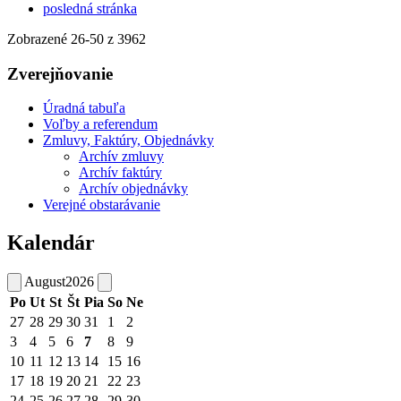
posledná stránka
Zobrazené
26
-
50
z 3962
Zverejňovanie
Úradná tabuľa
Voľby a referendum
Zmluvy, Faktúry, Objednávky
Archív zmluvy
Archív faktúry
Archív objednávky
Verejné obstarávanie
Kalendár
August
2026
Po
Ut
St
Št
Pia
So
Ne
27
28
29
30
31
1
2
3
4
5
6
7
8
9
10
11
12
13
14
15
16
17
18
19
20
21
22
23
24
25
26
27
28
29
30