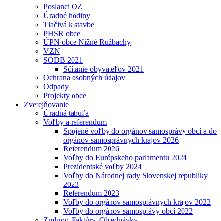
Poslanci OZ
Úradné hodiny
Tlačivá k stavbe
PHSR obce
ÚPN obce Nižné Ružbachy
VZN
SODB 2021
Sčítanie obyvateľov 2021
Ochrana osobných údajov
Odpady
Projekty obce
Zverejňovanie
Úradná tabuľa
Voľby a referendum
Spojené voľby do orgánov samosprávy obcí a do
orgánov samosprávnych krajov 2026
Referendum 2026
Voľby do Európskeho parlamentu 2024
Prezidentské voľby 2024
Voľby do Národnej rady Slovenskej republiky
2023
Referendum 2023
Voľby do orgánov samosprávnych krajov 2022
Voľby do orgánov samosprávy obcí 2022
Zmluvy, Faktúry, Objednávky