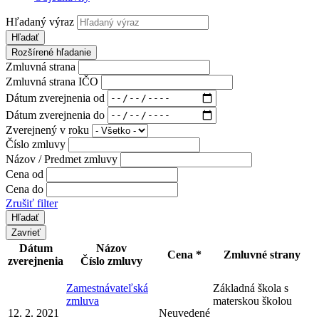
Hľadaný výraz
Hľadať
Rozšírené hľadanie
Zmluvná strana
Zmluvná strana IČO
Dátum zverejnenia od
Dátum zverejnenia do
Zverejnený v roku
Číslo zmluvy
Názov / Predmet zmluvy
Cena od
Cena do
Zrušiť filter
Zavrieť
Dátum
Názov
Cena *
Zmluvné strany
zverejnenia
Číslo zmluvy
Zamestnávateľská
Základná škola s
zmluva
materskou školou
12. 2. 2021
Neuvedené