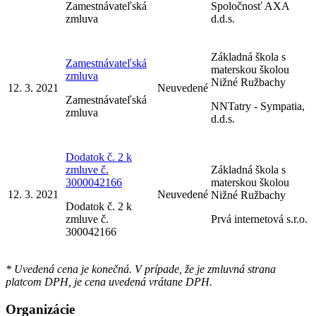
Zamestnávateľská
Spoločnosť AXA
zmluva
d.d.s.
Základná škola s
Zamestnávateľská
materskou školou
zmluva
Nižné Ružbachy
12. 3. 2021
Neuvedené
Zamestnávateľská
NNTatry - Sympatia,
zmluva
d.d.s.
Dodatok č. 2 k
zmluve č.
Základná škola s
3000042166
materskou školou
12. 3. 2021
Neuvedené
Nižné Ružbachy
Dodatok č. 2 k
zmluve č.
Prvá internetová s.r.o.
300042166
* Uvedená cena je konečná. V prípade, že je zmluvná strana
platcom DPH, je cena uvedená vrátane DPH.
Organizácie