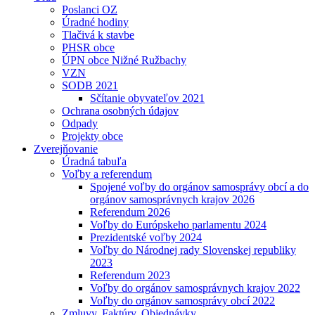
Poslanci OZ
Úradné hodiny
Tlačivá k stavbe
PHSR obce
ÚPN obce Nižné Ružbachy
VZN
SODB 2021
Sčítanie obyvateľov 2021
Ochrana osobných údajov
Odpady
Projekty obce
Zverejňovanie
Úradná tabuľa
Voľby a referendum
Spojené voľby do orgánov samosprávy obcí a do
orgánov samosprávnych krajov 2026
Referendum 2026
Voľby do Európskeho parlamentu 2024
Prezidentské voľby 2024
Voľby do Národnej rady Slovenskej republiky
2023
Referendum 2023
Voľby do orgánov samosprávnych krajov 2022
Voľby do orgánov samosprávy obcí 2022
Zmluvy, Faktúry, Objednávky