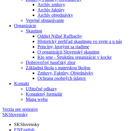
Archív zmluvy
Archív faktúry
Archív objednávky
Verejné obstarávanie
Organizácie
Skauting
Oddiel Nižné Ružbachy
Historický prehľad skautingu vo svete a u nás
Princípy, ktorými sa riadime
O organizácii Slovenský skauting
Kto sme - Štruktúra organizácie v kocke
Dobrovoľný hasičský zbor
Základná škola s materskou školou
Zmluvy, Faktúry, Objednávky
Ochrana osobných údajov
Kontakt
Užitočné odkazy
Kontaktný formulár
Mapa webu
Verzia pre seniorov
SK
Slovensky
SK
Slovensky
EN
English