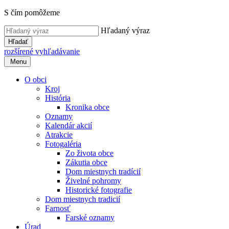
S čím pomôžeme
Hľadaný výraz
Hľadať
rozšírené vyhľadávanie
Menu
O obci
Kroj
História
Kronika obce
Oznamy
Kalendár akcií
Atrakcie
Fotogaléria
Zo života obce
Zákutia obce
Dom miestnych tradícií
Živelné pohromy
Historické fotografie
Dom miestnych tradicií
Farnosť
Farské oznamy
Úrad