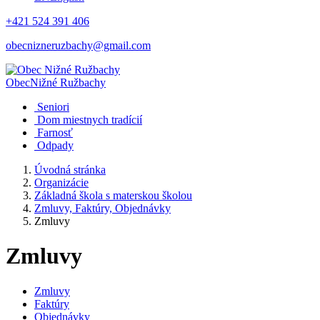
+421 524 391 406
obecnizneruzbachy@gmail.com
Obec
Nižné Ružbachy
Seniori
Dom miestnych tradícií
Farnosť
Odpady
Úvodná stránka
Organizácie
Základná škola s materskou školou
Zmluvy, Faktúry, Objednávky
Zmluvy
Zmluvy
Zmluvy
Faktúry
Objednávky