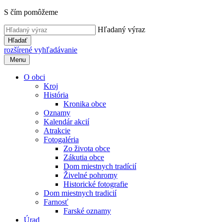
S čím pomôžeme
Hľadaný výraz
Hľadať
rozšírené vyhľadávanie
Menu
O obci
Kroj
História
Kronika obce
Oznamy
Kalendár akcií
Atrakcie
Fotogaléria
Zo života obce
Zákutia obce
Dom miestnych tradícií
Živelné pohromy
Historické fotografie
Dom miestnych tradicií
Farnosť
Farské oznamy
Úrad