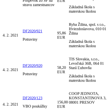
Príspevok zo SF na
EUR
stravu zamestnancov
Základná škola s
materskou školou
Ryba Žilina, spol. s r.o.,
Hviezdoslavova, 010 01
DF2020/921
95,86
Žilina
4. 2. 2021
EUR
Potraviny
Základná škola s
materskou školou
TIS Slovakia, s.r.o.,
Levočská 36B, 064 01
DF2020/920
58,20
Stará Ľubovňa
4. 2. 2021
EUR
Potraviny
Základná škola s
materskou školou
COOP JEDNOTA,
DF2020/123
KONSTANTINOVA 3,
156,00
08001 PRESOV
4. 2. 2021
VBO poukážky
EUR