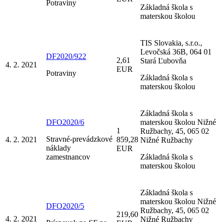
Potraviny
Základná škola s
materskou školou
TIS Slovakia, s.r.o.,
Levočská 36B, 064 01
DF2020/922
2,61
Stará Ľubovňa
4. 2. 2021
EUR
Potraviny
Základná škola s
materskou školou
Základná škola s
DFO2020/6
materskou školou Nižné
1
Ružbachy, 45, 065 02
Stravné-prevádzkové
4. 2. 2021
859,28
Nižné Ružbachy
náklady
EUR
zamestnancov
Základná škola s
materskou školou
Základná škola s
materskou školou Nižné
DFO2020/5
Ružbachy, 45, 065 02
219,60
4. 2. 2021
Nižné Ružbachy