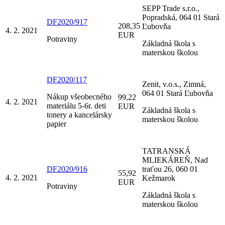
SEPP Trade s.r.o.,
Popradská, 064 01 Stará
DF2020/917
208,35
Ľubovňa
4. 2. 2021
EUR
Potraviny
Základná škola s
materskou školou
DF2020/117
Zenit, v.o.s., Zimná,
064 01 Stará Ľubovňa
Nákup všeobecného
99,22
4. 2. 2021
materiálu 5-6r. deti
EUR
Základná škola s
tonery a kancelársky
materskou školou
papier
TATRANSKÁ
MLIEKÁREŇ, Nad
DF2020/916
traťou 26, 060 01
55,92
4. 2. 2021
Kežmarok
EUR
Potraviny
Základná škola s
materskou školou