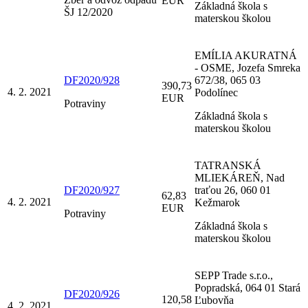
EUR
Základná škola s
ŠJ 12/2020
materskou školou
EMÍLIA AKURATNÁ
- OSME, Jozefa Smreka
DF2020/928
672/38, 065 03
390,73
4. 2. 2021
Podolínec
EUR
Potraviny
Základná škola s
materskou školou
TATRANSKÁ
MLIEKÁREŇ, Nad
DF2020/927
traťou 26, 060 01
62,83
4. 2. 2021
Kežmarok
EUR
Potraviny
Základná škola s
materskou školou
SEPP Trade s.r.o.,
Popradská, 064 01 Stará
DF2020/926
120,58
Ľubovňa
4. 2. 2021