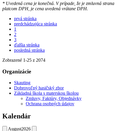
* Uvedená cena je konečná. V prípade, že je zmluvná strana
platcom DPH, je cena uvedená vrátane DPH.
prvá stránka
predchádzajúca stránka
1
2
3
ďalšia stránka
posledná stránka
Zobrazené
1
-
25
z 2074
Organizácie
Skauting
Dobrovoľný hasičský zbor
Základná škola s materskou školou
Zmluvy, Faktúry, Objednávky
Ochrana osobných údajov
Kalendár
August
2026