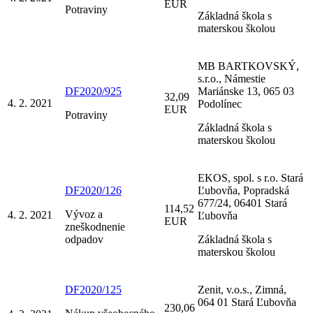
EUR
Potraviny
Základná škola s
materskou školou
MB BARTKOVSKÝ,
s.r.o., Námestie
DF2020/925
Mariánske 13, 065 03
32,09
4. 2. 2021
Podolínec
EUR
Potraviny
Základná škola s
materskou školou
EKOS, spol. s r.o. Stará
DF2020/126
Ľubovňa, Popradská
677/24, 06401 Stará
114,52
Vývoz a
4. 2. 2021
Ľubovňa
EUR
zneškodnenie
odpadov
Základná škola s
materskou školou
DF2020/125
Zenit, v.o.s., Zimná,
064 01 Stará Ľubovňa
230,06