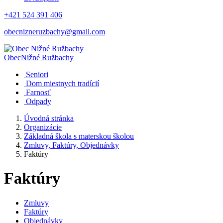
+421 524 391 406
obecnizneruzbachy@gmail.com
Obec
Nižné Ružbachy
Seniori
Dom miestnych tradícií
Farnosť
Odpady
Úvodná stránka
Organizácie
Základná škola s materskou školou
Zmluvy, Faktúry, Objednávky
Faktúry
Faktúry
Zmluvy
Faktúry
Objednávky