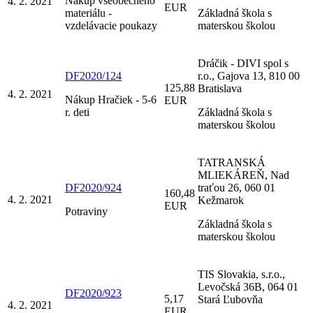
Nákup všeobecného
4. 2. 2021
EUR
materiálu -
Základná škola s
vzdelávacie poukazy
materskou školou
Dráčik - DIVI spol s
DF2020/124
r.o., Gajova 13, 810 00
125,88
Bratislava
4. 2. 2021
Nákup Hračiek - 5-6
EUR
r. deti
Základná škola s
materskou školou
TATRANSKÁ
MLIEKÁREŇ, Nad
DF2020/924
traťou 26, 060 01
160,48
4. 2. 2021
Kežmarok
EUR
Potraviny
Základná škola s
materskou školou
TIS Slovakia, s.r.o.,
Levočská 36B, 064 01
DF2020/923
5,17
Stará Ľubovňa
4. 2. 2021
EUR