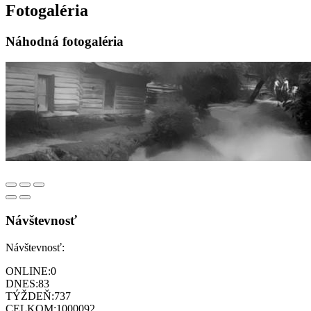
Fotogaléria
Náhodná fotogaléria
Návštevnosť
Návštevnosť:
ONLINE:
0
DNES:
83
TÝŽDEŇ:
737
CELKOM:
1000092