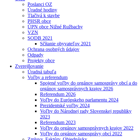
Poslanci OZ
Úradné hodiny
Tlačivá k stavbe
PHSR obce
ÚPN obce Nižné Ružbachy
VZN
SODB 2021
Sčítanie obyvateľov 2021
Ochrana osobných údajov
Odpady
Projekty obce
Zverejňovanie
Úradná tabuľa
Voľby a referendum
Spojené voľby do orgánov samosprávy obcí a do
orgánov samosprávnych krajov 2026
Referendum 2026
Voľby do Európskeho parlamentu 2024
Prezidentské voľby 2024
Voľby do Národnej rady Slovenskej republiky
2023
Referendum 2023
Voľby do orgánov samosprávnych krajov 2022
Voľby do orgánov samosprávy obcí 2022
Zmluvy, Faktúry, Objednávky