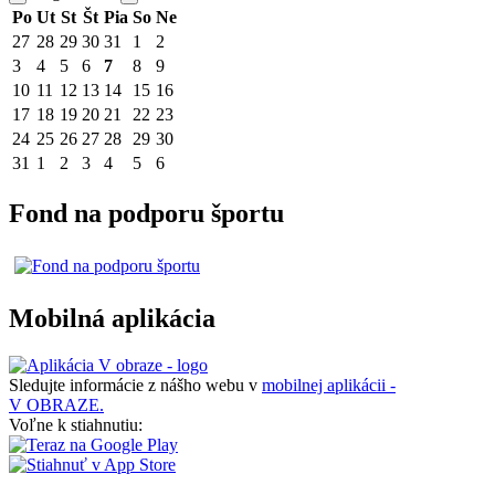
Po
Ut
St
Št
Pia
So
Ne
27
28
29
30
31
1
2
3
4
5
6
7
8
9
10
11
12
13
14
15
16
17
18
19
20
21
22
23
24
25
26
27
28
29
30
31
1
2
3
4
5
6
Fond na podporu športu
Mobilná aplikácia
Sledujte informácie z nášho webu v
mobilnej aplikácii -
V OBRAZE.
Voľne k stiahnutiu: