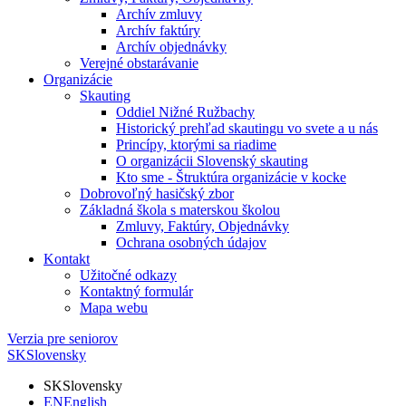
Archív zmluvy
Archív faktúry
Archív objednávky
Verejné obstarávanie
Organizácie
Skauting
Oddiel Nižné Ružbachy
Historický prehľad skautingu vo svete a u nás
Princípy, ktorými sa riadime
O organizácii Slovenský skauting
Kto sme - Štruktúra organizácie v kocke
Dobrovoľný hasičský zbor
Základná škola s materskou školou
Zmluvy, Faktúry, Objednávky
Ochrana osobných údajov
Kontakt
Užitočné odkazy
Kontaktný formulár
Mapa webu
Verzia pre seniorov
SK
Slovensky
SK
Slovensky
EN
English