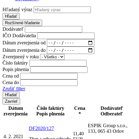
Hľadaný výraz
Hľadať
Rozšírené hľadanie
Dodávateľ
IČO Dodávatelia
Dátum zverejnenia od
Dátum zverejnenia do
Zverejnený v roku
Číslo faktúry
Popis plnenia
Cena od
Cena do
Zrušiť filter
Zavrieť
Dátum
Číslo faktúry
Cena
Dodávateľ
zverejnenia
Popis plnenia
*
Odberateľ
ESPIK Group s.r.o.,
DF2020/127
133, 065 43 Orlov
11,40
4. 2. 2021
Zber a odvoz odpadu